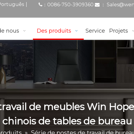
|
Português
0086-750-3909360
：
Sales@wen
：

de nous
Des produits
Service
Projets
 travail de meubles Win Hope
chinois de tables de bureau
roduits
»
Série de postes de travail de burea