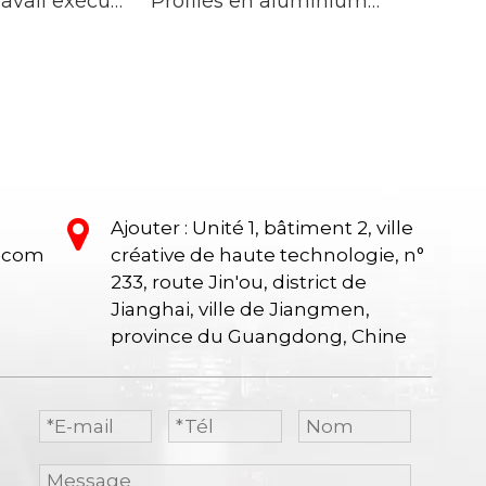
Poste de travail exécutif d'ordinateur de luxe moderne, meubles en bois en forme de L, plateau de Table en résine avec classeur
Profilés en aluminium écran de poste de travail tissu bureau cloison armoire centre d'appel poste de travail de bureau
Ajouter : Unité 1, bâtiment 2, ville
e.com
créative de haute technologie, n°
233, route Jin'ou, district de
Jianghai, ville de Jiangmen,
province du Guangdong, Chine