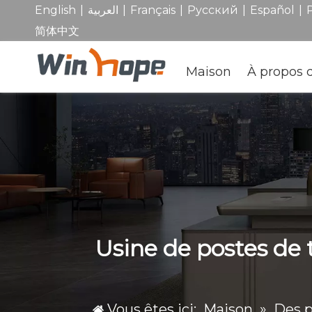
|
|
|
|
|
English
العربية
Français
Pусский
Español
简体中文
Maison
À propos 
Usine de postes de
Vous êtes ici:
Maison
»
Des p