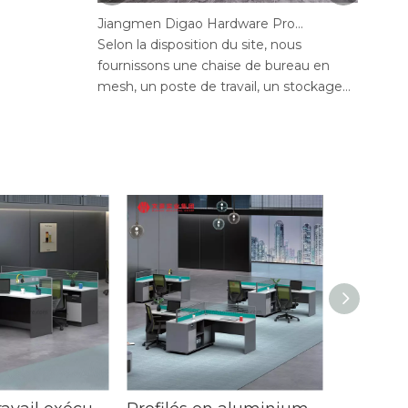
Jiangmen Digao Hardware Products Company
Selon la disposition du site, nous
Selon 
fournissons une chaise de bureau en
fourni
mesh, un poste de travail, un stockage
mesh, 
de bureaux, un canapé, une table de thé,
de bur
un bureau exécutif, un bureau de
bureau
gestion, une table de conférence, des
confér
chaises de bureau maximales de bureau,
maxim
un bureau en député, réception.
bureau
mange