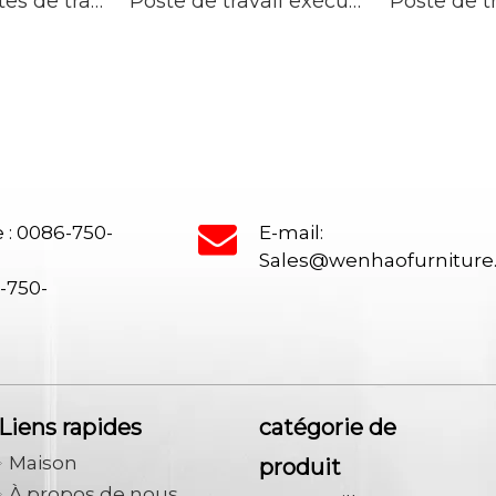
Usine de postes de travail en Chine Table de bureau saoudienne Fournisseur de bureau en Chine
Poste de travail exécutif d'ordinateur de luxe moderne, meubles en bois en forme de L, plateau de Table en résine avec classeur
 : 0086-750-
E-mail:
Sales@wenhaofurnitur
6-750-
Liens rapides
catégorie de
Maison
produit
À propos de nous