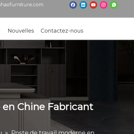
haofurniture.com
Nouvelles
Contactez-nous
 en Chine Fabricant
u
»
Poste de travail moderne en