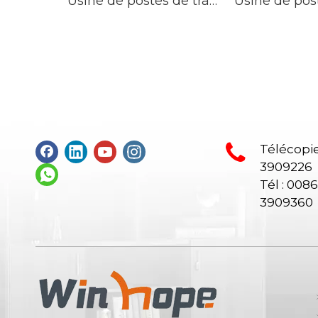
Usine de postes de travail en Chine Table de bureau saoudienne Fournisseur de bureau en Chine
Télécopie
3909226
Tél : 008
3909360