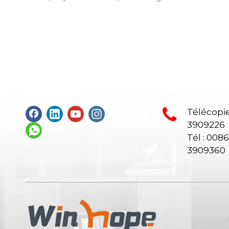
de bureaux, un canapé, une table de thé,
de bureaux, u
un bureau exécutif, un bureau de
bureau de ges
gestion, une table de conférence, des
conférence, d
chaises de bureau maximales de bureau,
maximales de
un bureau en député, réception.
bureau, une a
manger ronde
Télécopie
3909226
Tél : 008
3909360