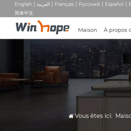
|
|
|
|
|
English
العربية
Français
Pусский
Español
简体中文
Maison
À propos 
Vous êtes ici:
Mais