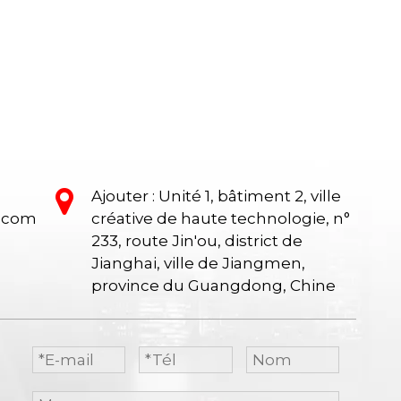
 thé,
de bureaux, un canapé, une table de thé,
un poste de tra
un bureau exécutif, un bureau de
bureaux, un bu
des
gestion, une table de conférence, des
de gestion, un
reau,
chaises de bureau maximales de bureau,
une réception,
un bureau en député, réception.
de stockage.
Ajouter : Unité 1, bâtiment 2, ville
e.com
créative de haute technologie, n°
233, route Jin'ou, district de
Jianghai, ville de Jiangmen,
province du Guangdong, Chine