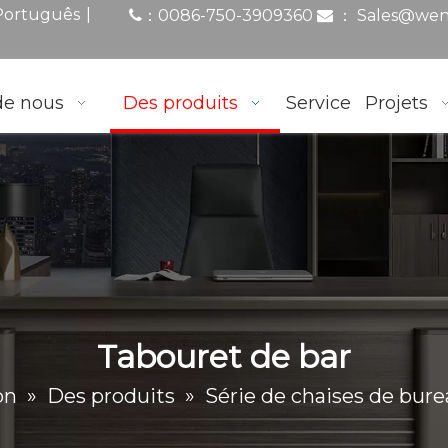
|
Português
0086-750-3909360
：
Sales@wen
：

de nous
Des produits
Service
Projets
Tabouret de bar
on
»
Des produits
»
Série de chaises de bur