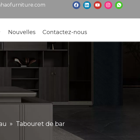
haofurniture.com
Nouvelles
Contactez-nous
eau
»
Tabouret de bar