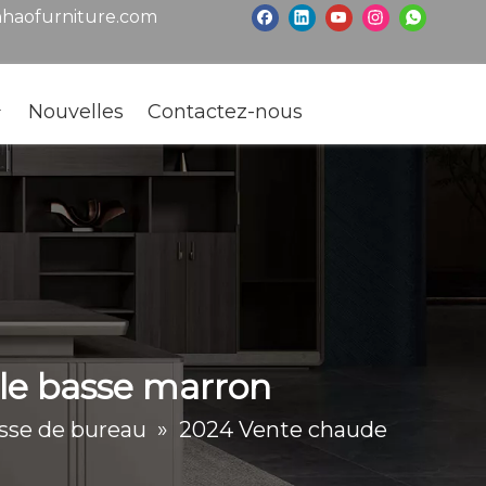
haofurniture.com
Nouvelles
Contactez-nous
ble basse marron
sse de bureau
»
2024 Vente chaude