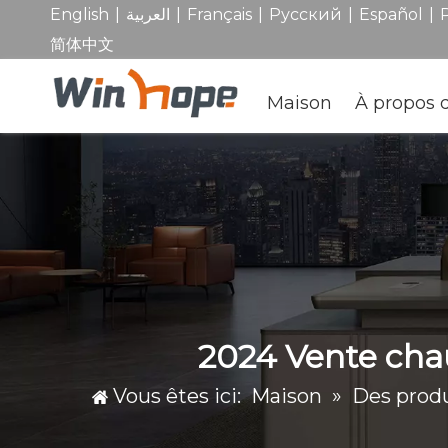
|
|
|
|
|
English
العربية
Français
Pусский
Español
简体中文
Maison
À propos 
2024 Vente chau
Vous êtes ici:
Maison
»
Des produ