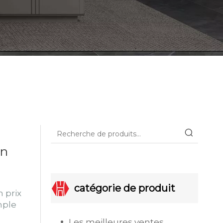
on
catégorie de produit
 prix
mple
Les meilleures ventes