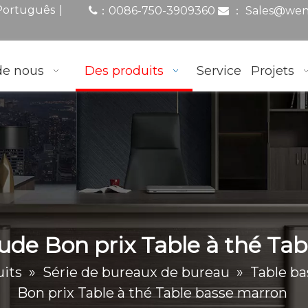
|
Português
0086-750-3909360
：
Sales@wen
：

de nous
Des produits
Service
Projets
de Bon prix Table à thé Ta
its
»
Série de bureaux de bureau
»
Table ba
Bon prix Table à thé Table basse marron