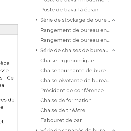
Poste de travail à écran
Série de stockage de bureau
Rangement de bureau en bois
Rangement de bureau en acier
Série de chaises de bureau
Chaise ergonomique
ièce
asse
Chaise tournante de bureau en maille
ns. Ce
Chaise pivotante de bureau en cuir
éal
Président de conférence
ces de
Chaise de formation
ce
Chaise de théâtre
Tabouret de bar
et
Série de canapés de bureau