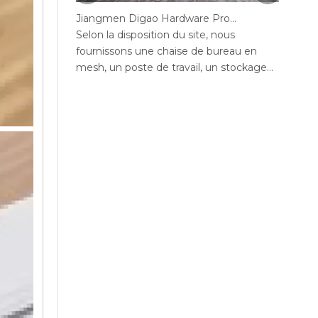
Jiangmen Digao Hardware Products Company
Selon la disposition du site, nous
Selon 
fournissons une chaise de bureau en
fourni
mesh, un poste de travail, un stockage
mesh, 
de bureaux, un canapé, une table de thé,
de bur
un bureau exécutif, un bureau de
bureau
gestion, une table de conférence, des
confér
chaises de bureau maximales de bureau,
maxim
un bureau en député, réception.
bureau
mange