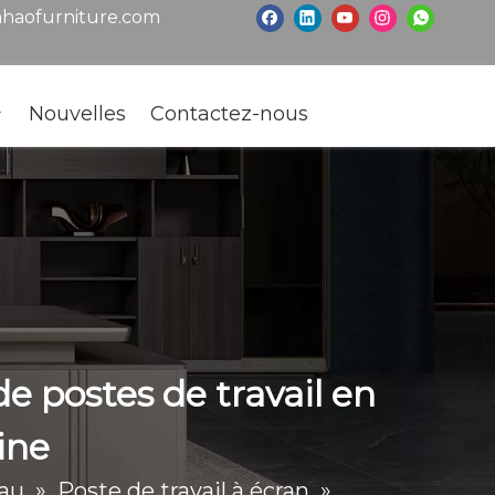
haofurniture.com
Nouvelles
Contactez-nous
e postes de travail en
ine
eau
»
Poste de travail à écran
»