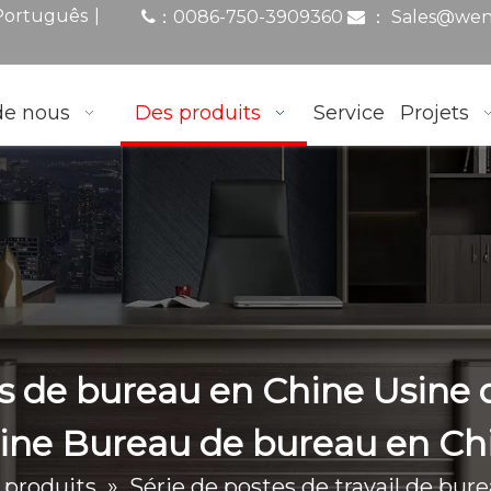
|
Português
0086-750-3909360
：
Sales@wen
：

de nous
Des produits
Service
Projets
s de bureau en Chine Usine d
ine Bureau de bureau en Ch
 produits
»
Série de postes de travail de bur