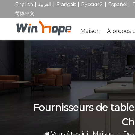
|
|
|
|
|
English
العربية
Français
Pусский
Español
简体中文
Maison
À propos 
Fournisseurs de table
Ch
Vous êtes ici:
Maison
»
Des