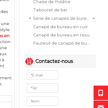
Chaise de théâtre
Tabouret de bar
 des
Série de canapés de bureau
r une
Canapé de bureau en cuir
tyle.
Canapé de bureau en tissu
es en
ction
Fauteuil de canapé de bureau à siège unique
 une
aux
 à
Contactez-nous
ent
lement
e.