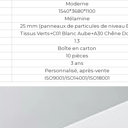
Moderne
1540*3680*1100
Mélamine
25 mm (panneaux de particules de niveau E
Tissus Verts+C01 Blanc Aube+A30 Chêne D
1.3
Boîte en carton
10 pièces
3 ans
Personnalisé, après-vente
ISO9001/ISO14001/ISO18001