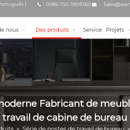
|
Português
0086-750-3909360
：
Sales@wen
：

de nous
Des produits
Service
Projets
moderne Fabricant de meubl
e travail de cabine de burea
duits
»
Série de postes de travail de bureau