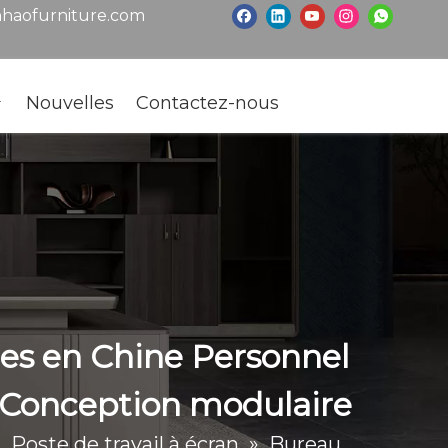
haofurniture.com
Nouvelles
Contactez-nous
es en Chine Personnel
u Conception modulaire
»
Poste de travail à écran
»
Bureau