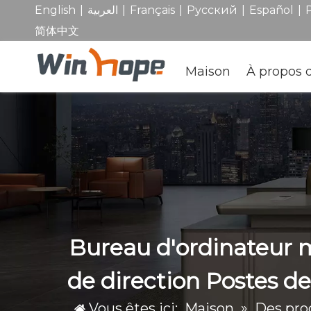
|
|
|
|
|
English
العربية
Français
Pусский
Español
简体中文
Maison
À propos 
Bureau d'ordinateur 
de direction Postes d
Vous êtes ici:
Maison
»
Des pro