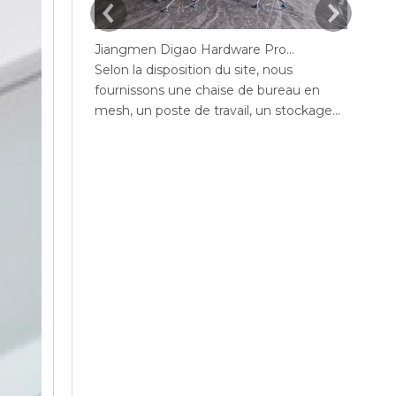
Jiangmen Digao Hardware Products Company
Selon la disposition du site, nous
Selon 
fournissons une chaise de bureau en
fourni
mesh, un poste de travail, un stockage
mesh, 
de bureaux, un canapé, une table de thé,
de bur
un bureau exécutif, un bureau de
bureau
gestion, une table de conférence, des
confér
chaises de bureau maximales de bureau,
maxim
un bureau en député, réception.
bureau
mange