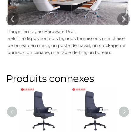
Jiangmen Digao Hardware Products Company
Selon la disposition du site, nous fournissons une chaise
Se
de bureau en mesh, un poste de travail, un stockage de
de
bureaux, un canapé, une table de thé, un bureau
de
exécutif, un bureau de gestion, une table de conférence,
ge
des chaises de bureau maximales de bureau, un bureau
bu
en député, réception.
ar
Produits connexes