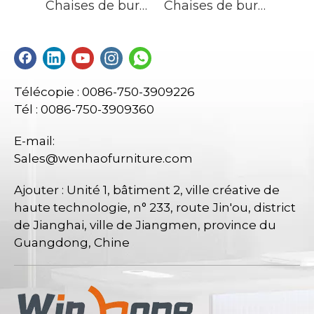
Chaises de bureau tapissées tournantes de chaise de bureau exécutive en cuir à dossier haut noir
Chaises de bureau tapissées tournantes de chaise de bureau exécutive en cuir à dossier haut noir
Télécopie : 0086-750-3909226
Tél : 0086-750-3909360
E-mail:
Sales@wenhaofurniture.com
Ajouter : Unité 1, bâtiment 2, ville créative de
haute technologie, n° 233, route Jin'ou, district
de Jianghai, ville de Jiangmen, province du
Guangdong, Chine