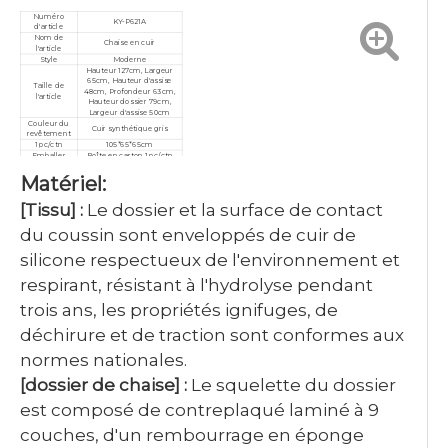
Numéro
KY-P621A
d'article
Nom de
Chaise en cuir
l'article
Style
Moderne
Hauteur 127cm, Largeur
65cm, Hauteur d'assise
Taille de
48cm, Profondeur 63cm,
l'article
Hauteur dossier 79cm,
Largeur d'assise 50cm
Couleur du
Cuir synthétique gris
revêtement
1 pc/ctn
105*65*65cm
Emballer
Boîte en carton 1 pc/ctn
Quantité
Matériel:
minimale de
10 pièces
commande
Garantie
3 ans
[Tissu] :
Le dossier et la surface de contact
Service
Personnalisé, après-vente
Certificat
ISO9001/ISO14001/ISO18001
du coussin sont enveloppés de cuir de
silicone respectueux de l'environnement et
respirant, résistant à l'hydrolyse pendant
trois ans, les propriétés ignifuges, de
déchirure et de traction sont conformes aux
normes nationales.
[dossier de chaise] :
Le squelette du dossier
est composé de contreplaqué laminé à 9
couches, d'un rembourrage en éponge