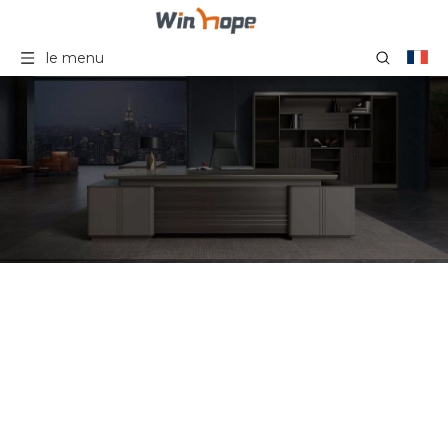
le menu
Nouveau Chaise de
bureau pivotante
ergonomique en gros à
dossier moyen chaises de