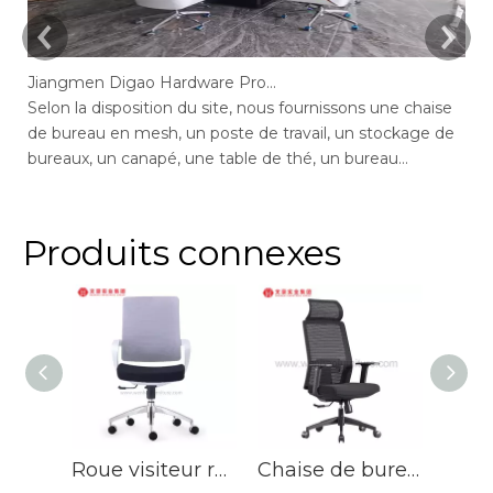
Jiangmen Digao Hardware Products Company
Selon la disposition du site, nous fournissons une chaise
Se
de bureau en mesh, un poste de travail, un stockage de
de
bureaux, un canapé, une table de thé, un bureau
de
exécutif, un bureau de gestion, une table de conférence,
ge
des chaises de bureau maximales de bureau, un bureau
bu
en député, réception.
ar
Produits connexes
Roue visiteur réunion siège large ergonomique mi-dossier chaises de bureau chaise de bureau pivotante en maille
Chaise de bureau ergonomique en maille avec appui-tête, usine de chaises de bureau rembourrées tournantes en Chine