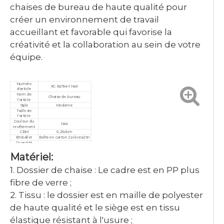
chaises de bureau de haute qualité pour
créer un environnement de travail
accueillant et favorable qui favorise la
créativité et la collaboration au sein de votre
équipe.
Numéro
XC-B2154-1 Noir
d'article
Nom de
Chaise de bureau
l'article
Style
Moderne
Taille de
l'article
Couleur du
Noir
revêtement
CBM
0,25cbm
Emballer
Boîte en carton 2 pièces/ctn
Quantité
minimale de
10 pièces
Matériel:
commande
Garantie
3 ans
Service
Personnalisé, après-vente
1. Dossier de chaise : Le cadre est en PP plus
Certificat
ISO9001/ISO14001/ISO18001
fibre de verre ;
2. Tissu : le dossier est en maille de polyester
de haute qualité et le siège est en tissu
élastique résistant à l'usure ;