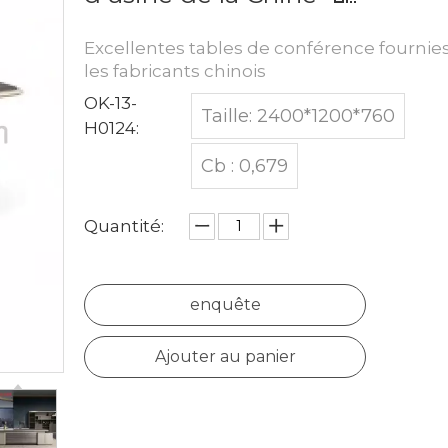
Excellentes tables de conférence fournie
les fabricants chinois
OK-13-
Taille: 2400*1200*760
H0124:
Cb : 0,679
Quantité:
enquête
Ajouter au panier