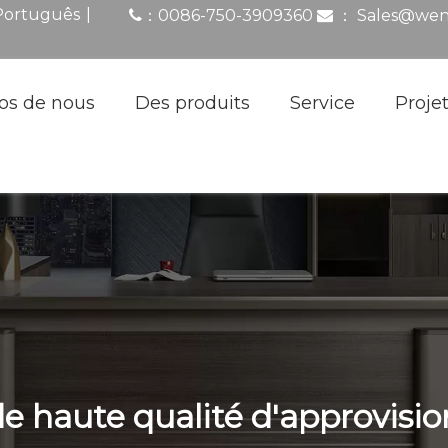
|
Português
0086-750-3909360
：
Sales@wen
：

os de nous
Des produits
Service
Proje
e haute qualité d'approvisi