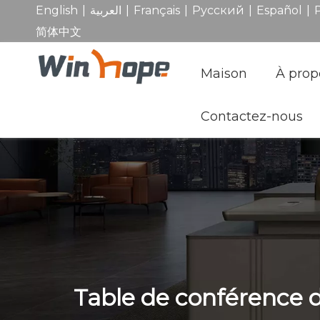
|
|
|
|
|
English
العربية
Français
Pусский
Español
简体中文
Maison
À prop
Contactez-nous
Table de conférence d