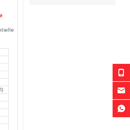
e
tielle
1)