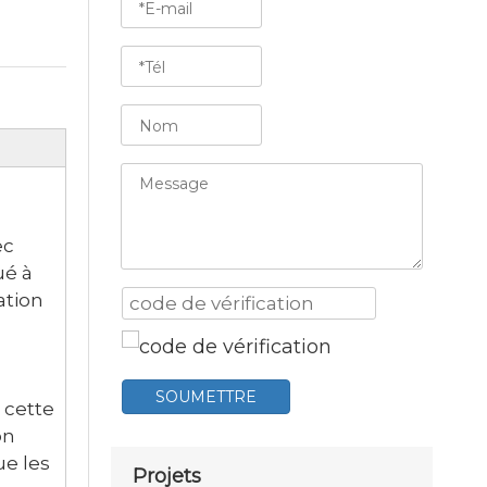
ec
ué à
ation
SOUMETTRE
 cette
on
ue les
Projets