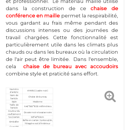
et professionnel. Le matériau maillé utilisé
dans la construction de ce
chaise de
conférence en maille
permet la respirabilité,
vous gardant au frais même pendant des
discussions intenses ou des journées de
travail chargées. Cette fonctionnalité est
particulièrement utile dans les climats plus
chauds ou dans les bureaux où la circulation
de l'air peut être limitée. Dans l'ensemble,
cela
chaise de bureau avec accoudoirs
combine style et praticité sans effort.
Numéro
KY-815C (cadre noir)
d'article
Nom de
Chaise de bureau
l'article
Style
Moderne
Taille de
645*560*1030 millimètres
l'article
Couleur du
Dossier noir et assise noire
revêtement
1 pc/carton
68*45*60cm
Boîte en carton 2 pièces/ctn,
Emballer
l'étagère est à l'intérieur
Quantité
minimale de
10 pièces