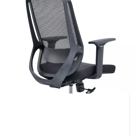
chaise de conférence en
maille
chaise de bureau avec
accoudoirs