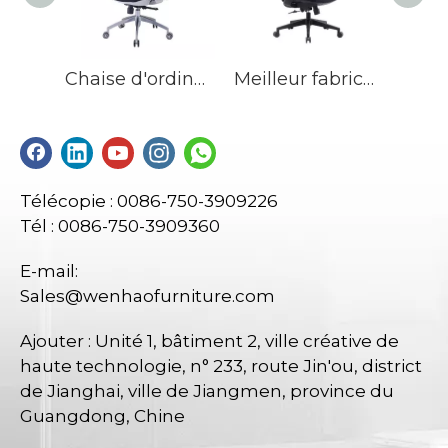
Chaise d'ordinateur de bureau pivotante avec appui-tête réglable, chaises ergonomiques rembourrées en maille, usine
Meilleur fabricant de chaises de bureau rembourrées de chaise de bureau réglable ergonomique en maille en Chine
Télécopie : 0086-750-3909226
Tél : 0086-750-3909360
E-mail:
Sales@wenhaofurniture.com
Ajouter : Unité 1, bâtiment 2, ville créative de
haute technologie, n° 233, route Jin'ou, district
de Jianghai, ville de Jiangmen, province du
Guangdong, Chine