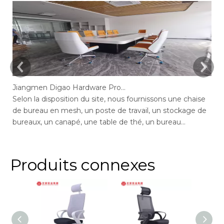
Jiangmen Digao Hardware Products Company
Selon la disposition du site, nous fournissons une chaise
Se
de bureau en mesh, un poste de travail, un stockage de
de
bureaux, un canapé, une table de thé, un bureau
de
exécutif, un bureau de gestion, une table de conférence,
ge
des chaises de bureau maximales de bureau, un bureau
bu
en député, réception.
ar
Produits connexes