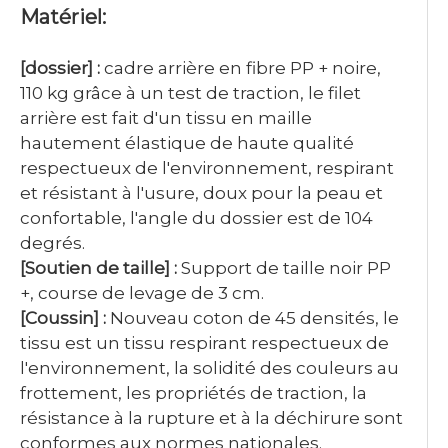
Matériel:
commande
Garantie
3 ans
Service
Personnalisé, après-vente
Certificat
ISO9001/ISO14001/ISO18001
[dossier] :
cadre arrière en fibre PP + noire,
110 kg grâce à un test de traction, le filet
arrière est fait d'un tissu en maille
hautement élastique de haute qualité
respectueux de l'environnement, respirant
et résistant à l'usure, doux pour la peau et
confortable, l'angle du dossier est de 104
degrés.
[Soutien de taille] :
Support de taille noir PP
+, course de levage de 3 cm.
[Coussin] :
Nouveau coton de 45 densités, le
tissu est un tissu respirant respectueux de
l'environnement, la solidité des couleurs au
frottement, les propriétés de traction, la
résistance à la rupture et à la déchirure sont
conformes aux normes nationales.