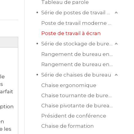
Tableau de parole
Série de postes de travail de bureau
Poste de travail moderne en mélamine
Poste de travail à écran
Série de stockage de bureau
Rangement de bureau en bois
Rangement de bureau en acier
Série de chaises de bureau
le
es
Chaise ergonomique
rfait
Chaise tournante de bureau en maille
Chaise pivotante de bureau en cuir
eption
Président de conférence
en
Chaise de formation
e les