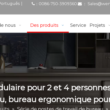
|
Português
0086-750-3909360
：
Sales@wen
：

de nous
Des produits
Service
Projets
dulaire pour 2 et 4 personne
au, bureau ergonomique pour
uits
»
Série de postes de travail de bureau
»