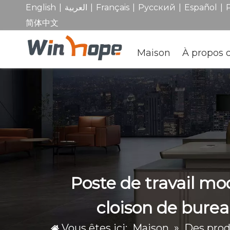
|
|
|
|
|
English
العربية
Français
Pусский
Español
简体中文
Maison
À propos 
Poste de travail mo
cloison de bure
Vous êtes ici:
Maison
»
Des prod