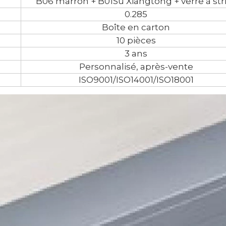
B06 marron + B01Su Xiangtong + verre à str
0.285
Boîte en carton
10 pièces
3 ans
Personnalisé, après-vente
ISO9001/ISO14001/ISO18001