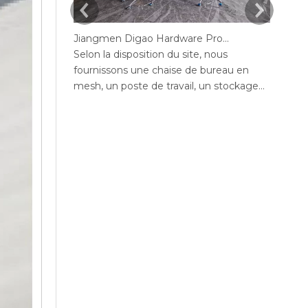
Jiangmen Digao Hardware Products Company
Selon la disposition du site, nous
Selon 
fournissons une chaise de bureau en
fourni
mesh, un poste de travail, un stockage
mesh, 
de bureaux, un canapé, une table de thé,
de bur
un bureau exécutif, un bureau de
bureau
gestion, une table de conférence, des
confér
chaises de bureau maximales de bureau,
maxim
un bureau en député, réception.
bureau
mange