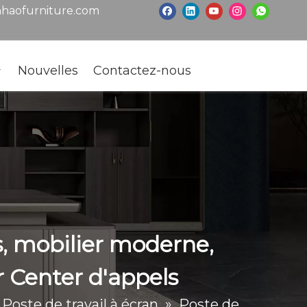
haofurniture.com
Nouvelles
Contactez-nous
s, mobilier moderne,
 Center d'appels
Poste de travail à écran
»
Poste de