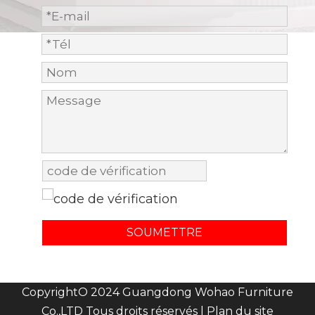
SOUMETTRE
CopyrightO 2024 Guangdong Wohao Furniture
Co.,LTD Tous droits réservés |
Plan du site