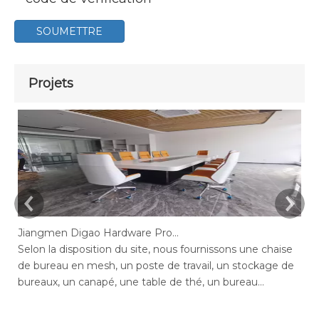
SOUMETTRE
Projets
Jiangmen Digao Hardware Products Company
Selon la disposition du site, nous fournissons une chaise
Se
de bureau en mesh, un poste de travail, un stockage de
de
bureaux, un canapé, une table de thé, un bureau
de
exécutif, un bureau de gestion, une table de conférence,
ge
des chaises de bureau maximales de bureau, un bureau
bu