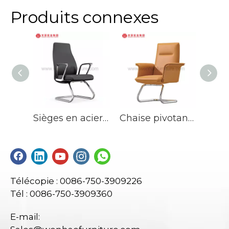
en député, réception.
ar
Produits connexes
Sièges en acier de chaise de réunion de meubles de salle de conférence de tissu en cuir d'usine
Chaise pivotante multifonctionnelle de haute qualité pour mobilier de bureau moderne
Télécopie : 0086-750-3909226
Tél : 0086-750-3909360
E-mail: