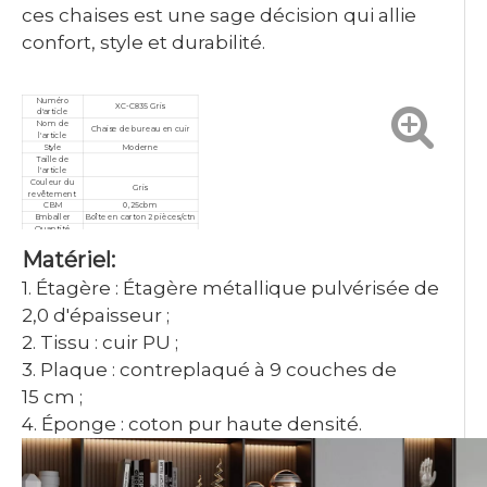
ces chaises est une sage décision qui allie
confort, style et durabilité.
Numéro
XC-C835 Gris
d'article
Nom de
Chaise de bureau en cuir
l'article
Style
Moderne
Taille de
l'article
Couleur du
Gris
revêtement
CBM
0,25cbm
Emballer
Boîte en carton 2 pièces/ctn
Quantité
minimale de
10 pièces
Matériel:
commande
Garantie
3 ans
Service
Personnalisé, après-vente
1. Étagère : Étagère métallique pulvérisée de
Certificat
ISO9001/ISO14001/ISO18001
2,0 d'épaisseur ;
2. Tissu : cuir PU ;
3. Plaque : contreplaqué à 9 couches de
15 cm ;
4. Éponge : coton pur haute densité.