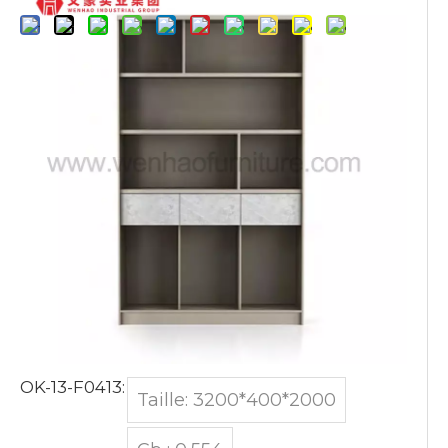
Partager sur:
Mobilier de bureau Sulotions
Ensemble de mobilier de
bureau Usine de meubles de
système de bureau
En s'associant à une usine de mobilier de
bureau réputée, les entreprises peuvent
obtenir des ensembles de mobilier de
bureau sur mesure qui répondent à leurs
besoins uniques et créent un
environnement de travail professionnel et
accueillant.
OK-13-F0413:
Taille: 3200*400*2000