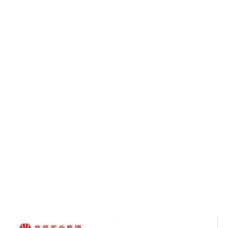
Vous êtes ici:
Maison
»
Des produits
»
Série de stockage de bureau
»
Rangement de bureau en bois
»
Mobilier de bureau Sulotions Ensemble
de mobilier de bureau Usine de meubles
de système de bureau