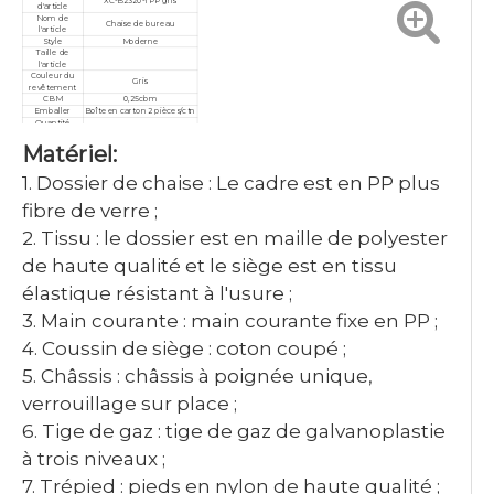
XC-B2320-1 PP gris
d'article
Nom de
Chaise de bureau
l'article
Style
Moderne
Taille de
l'article
Couleur du
Gris
revêtement
CBM
0,25cbm
Emballer
Boîte en carton 2 pièces/ctn
Quantité
minimale de
10 pièces
commande
Matériel:
garantie
3 années
Service
Personnalisé, après-vente
1. Dossier de chaise : Le cadre est en PP plus
Certificat
ISO9001/ISO14001/ISO18001
fibre de verre ;
2. Tissu : le dossier est en maille de polyester
de haute qualité et le siège est en tissu
élastique résistant à l'usure ;
3. Main courante : main courante fixe en PP ;
4. Coussin de siège : coton coupé ;
5. Châssis : châssis à poignée unique,
verrouillage sur place ;
6. Tige de gaz : tige de gaz de galvanoplastie
à trois niveaux ;
7. Trépied : pieds en nylon de haute qualité ;