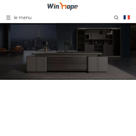
le menu
Chaise de bureau à
domicile Ergo en maille
grise supérieure, chaises
de bureau rembourrées