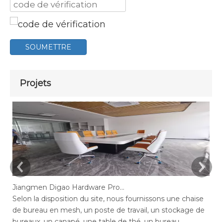
SOUMETTRE
Projets
Jiangmen Digao Hardware Products Company
Selon la disposition du site, nous fournissons une chaise
Se
de bureau en mesh, un poste de travail, un stockage de
de
bureaux, un canapé, une table de thé, un bureau
de