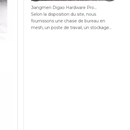
Jiangmen Digao Hardware Products Company
Selon la disposition du site, nous
Selon 
fournissons une chaise de bureau en
fourni
mesh, un poste de travail, un stockage
mesh, 
de bureaux, un canapé, une table de thé,
de bur
un bureau exécutif, un bureau de
bureau
gestion, une table de conférence, des
confér
chaises de bureau maximales de bureau,
maxim
un bureau en député, réception.
bureau
mange