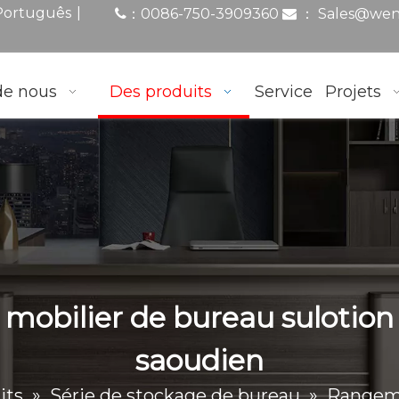
|
Português
0086-750-3909360
：
Sales@wen
：

de nous
Des produits
Service
Projets
 mobilier de bureau sulotion
saoudien
its
»
Série de stockage de bureau
»
Rangeme