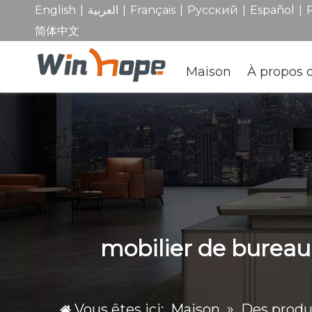
|
|
|
|
|
English
العربية
Français
Pусский
Español
简体中文
Maison
À propos 
mobilier de bureau
Vous êtes ici:
Maison
»
Des produ