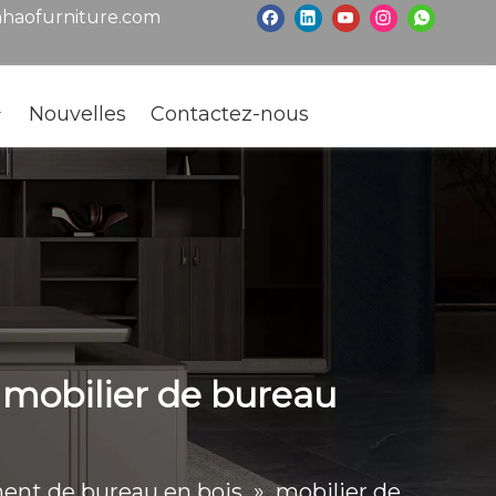
haofurniture.com
Nouvelles
Contactez-nous
 mobilier de bureau
nt de bureau en bois
»
mobilier de