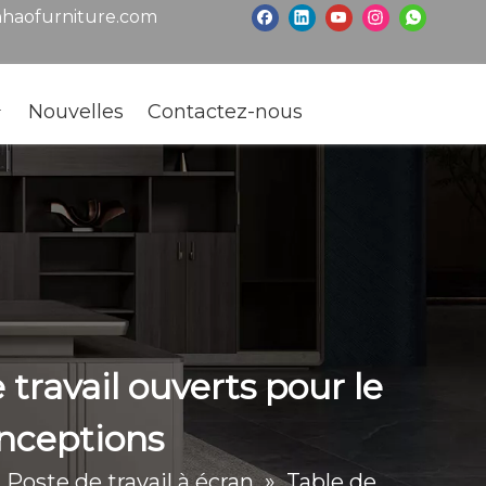
haofurniture.com
Nouvelles
Contactez-nous
travail ouverts pour le
onceptions
»
Poste de travail à écran
»
Table de