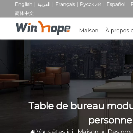
|
|
|
|
|
English
العربية
Français
Pусский
Español
简体中文
Maison
À propos 
Table de bureau modula
personnel
Vous êtes ici:
Maison
»
Des prod