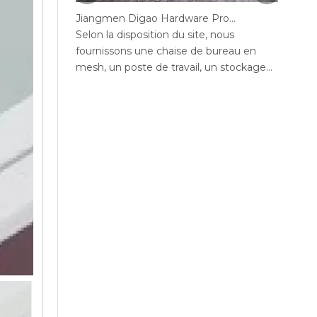
Jiangmen Digao Hardware Products Company
Selon la disposition du site, nous
Selon 
fournissons une chaise de bureau en
fourni
mesh, un poste de travail, un stockage
mesh, 
de bureaux, un canapé, une table de thé,
de bur
un bureau exécutif, un bureau de
bureau
gestion, une table de conférence, des
confér
chaises de bureau maximales de bureau,
maxim
un bureau en député, réception.
bureau
mange