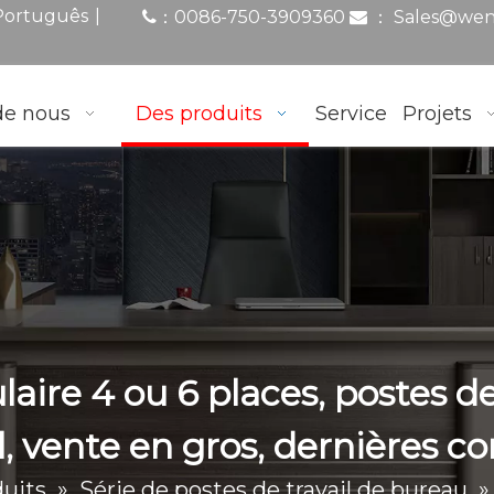
|
Português
0086-750-3909360
：
Sales@wen
：

de nous
Des produits
Service
Projets
ire 4 ou 6 places, postes de 
, vente en gros, dernières c
uits
»
Série de postes de travail de bureau