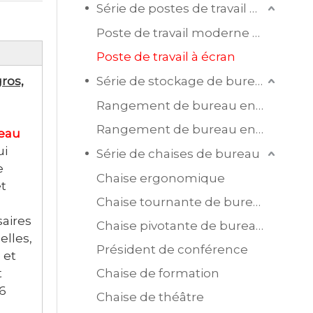
Série de postes de travail de bureau
Poste de travail moderne en mélamine
Poste de travail à écran
ros,
Série de stockage de bureau
Rangement de bureau en bois
Rangement de bureau en acier
reau
ui
Série de chaises de bureau
e
Chaise ergonomique
et
Chaise tournante de bureau en maille
saires
Chaise pivotante de bureau en cuir
elles,
Président de conférence
 et
t
Chaise de formation
 6
Chaise de théâtre