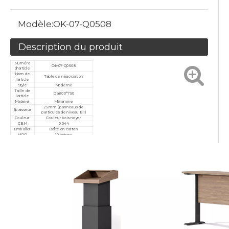
Modèle:
OK-07-Q0508
Description du produit
Numéro
OK-07-Q0508
d'article
Nom de
Table de négociation
l'article
Style
Moderne
Taille de
Dia800*750
l'article
Matériel
Mélamine
25 mm (panneaux de
Épaisseur
particules de niveau E-1)
Couleur
Couleur bois noyer
CBM
0.044
Emballer
Boîte en carton
MOQ
10 pièces
garantie
3 années
Service
Personnalisé, après-vente
Certificat
ISO9001/ISO14001/ISO18001