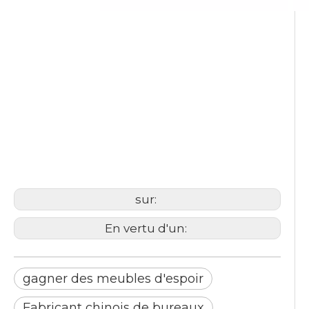
Tableau de formation
fournisseur de mobilier de
bureau
marchands de mobilier de
bureau
sur:
En vertu d'un:
gagner des meubles d'espoir
Fabricant chinois de bureaux