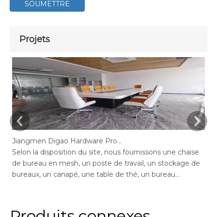
SOUMETTRE
Projets
Jiangmen Digao Hardware Products Company
Selon la disposition du site, nous fournissons une chaise
Se
de bureau en mesh, un poste de travail, un stockage de
de
bureaux, un canapé, une table de thé, un bureau
de
exécutif, un bureau de gestion, une table de conférence,
ge
des chaises de bureau maximales de bureau, un bureau
bu
en député, réception.
ar
Produits connexes