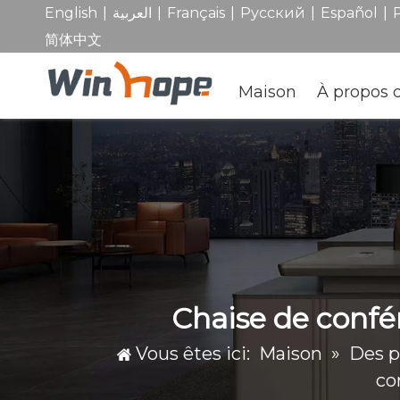
|
|
|
|
|
English
العربية
Français
Pусский
Español
简体中文
Maison
À propos 
Chaise de confé
Vous êtes ici:
Maison
»
Des p
co