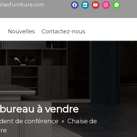
haofurniture.com
Nouvelles
Contactez-nous
 bureau à vendre
ident de conférence
»
Chaise de
dre