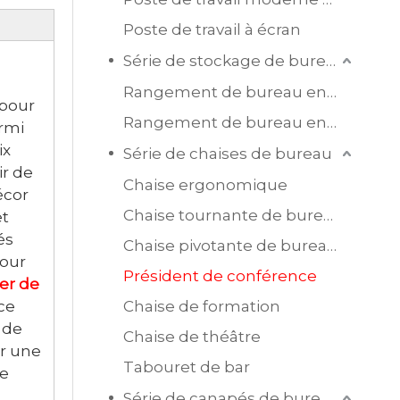
Poste de travail à écran
Série de stockage de bureau
Rangement de bureau en bois
 pour
Rangement de bureau en acier
armi
ix
Série de chaises de bureau
ir de
Chaise ergonomique
écor
Chaise tournante de bureau en maille
et
és
Chaise pivotante de bureau en cuir
pour
Président de conférence
er de
ce
Chaise de formation
 de
Chaise de théâtre
er une
Tabouret de bar
ue
Série de canapés de bureau