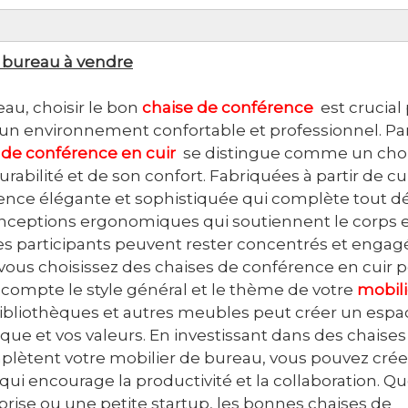
e bureau à vendre
u, choisir le bon
chaise de conférence
est crucial
 un environnement confortable et professionnel. P
 de conférence en cuir
se distingue comme un cho
rabilité et de son confort. Fabriquées à partir de cu
rence élégante et sophistiquée qui complète tout d
nceptions ergonomiques qui soutiennent le corps 
 les participants peuvent rester concentrés et engag
vous choisissez des chaises de conférence en cuir 
 compte le style général et le thème de votre
mobili
, bibliothèques et autres meubles peut créer un espa
que et vos valeurs. En investissant dans des chaises
plètent votre mobilier de bureau, vous pouvez cré
ui encourage la productivité et la collaboration. Q
rise ou une petite startup, les bonnes chaises de