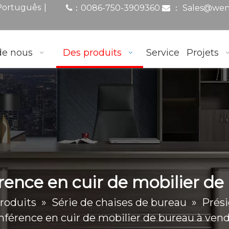
|
Português
0086-750-3909360
：
Sales@wen
：

de nous
Des produits
Service
Projets
rence en cuir de mobilier de
roduits
»
Série de chaises de bureau
»
Prés
nférence en cuir de mobilier de bureau à ven