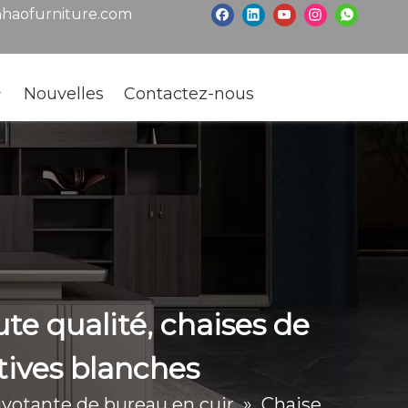
haofurniture.com
Nouvelles
Contactez-nous
ute qualité, chaises de
tives blanches
ivotante de bureau en cuir
»
Chaise