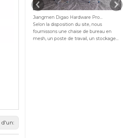
Jiangmen Digao Hardware Products Company
Selon la disposition du site, nous
Selon 
fournissons une chaise de bureau en
fourni
mesh, un poste de travail, un stockage
mesh, 
de bureaux, un canapé, une table de thé,
de bur
un bureau exécutif, un bureau de
bureau
gestion, une table de conférence, des
confér
chaises de bureau maximales de bureau,
maxim
un bureau en député, réception.
bureau
mange
 d'un: