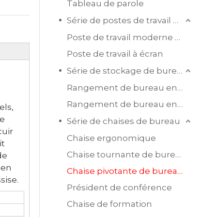
Tableau de parole
Série de postes de travail de bureau
Poste de travail moderne en mélamine
Poste de travail à écran
Série de stockage de bureau
Rangement de bureau en bois
Rangement de bureau en acier
els,
te
Série de chaises de bureau
cuir
Chaise ergonomique
it
Chaise tournante de bureau en maille
de
ien
Chaise pivotante de bureau en cuir
sise.
Président de conférence
Chaise de formation