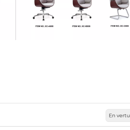
<
>
lle
En vertu