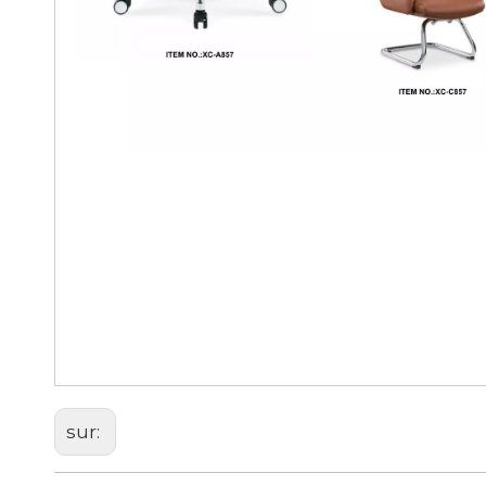
chaise de bureau professionne
fauteuil de direction en cuir
chaises tournantes de bureau
sur: