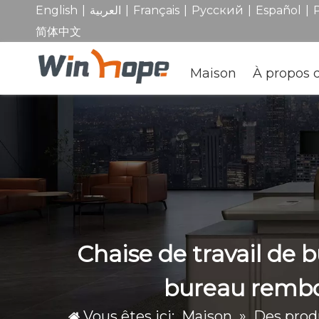
|
|
|
|
|
English
العربية
Français
Pусский
Español
简体中文
Maison
À propos 
Chaise de travail de b
bureau rembou
Vous êtes ici:
Maison
»
Des prod