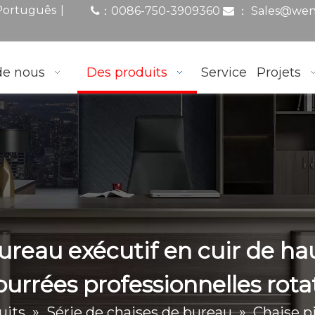
|
Português
0086-750-3909360
：
Sales@wen
：

de nous
Des produits
Service
Projets
ureau exécutif en cuir de ha
rrées professionnelles rota
uits
»
Série de chaises de bureau
»
Chaise p