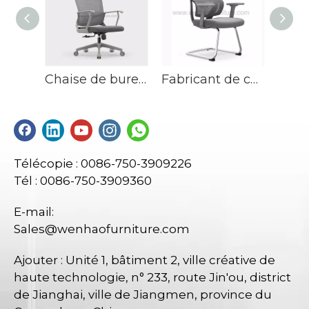
Chaise de bureau à domicile Ergo en maille grise supérieure, chaises de bureau rembourrées avec soutien lombaire
Fabricant de chaise de bureau de conférence en maille de chaises de bureau rembourrées grises en Chine
Télécopie : 0086-750-3909226
Tél : 0086-750-3909360
E-mail:
Sales@wenhaofurniture.com
Ajouter : Unité 1, bâtiment 2, ville créative de
haute technologie, n° 233, route Jin'ou, district
de Jianghai, ville de Jiangmen, province du