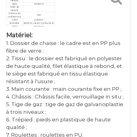
l'article
Style
Moderne
Taille de
l'article
Couleur du
Noir
revêtement
CBM
0,25cbm
Emballer
Boîte en carton 2 pièces/ctn
MOQ
10 pièces
garantie
3 années
Matériel:
Service
Personnalisé, après-vente
Certificat
ISO9001/ISO14001/ISO18001
1. Dossier de chaise : le cadre est en PP plus
fibre de verre ;
2. Tissu : le dossier est fabriqué en polyester
de haute qualité, filet élastique à rebond, et
le siège est fabriqué en tissu élastique
résistant à l'usure ;
3. Main courante : main courante fixe en PP ;
4. Châssis : Châssis facile, verrouillage in situ ;
5. Tige de gaz : tige de gaz de galvanoplastie
à trois niveaux ;
6. Trépied : pieds en plastique de haute
qualité ;
7. Roulettes : roulettes en PU.