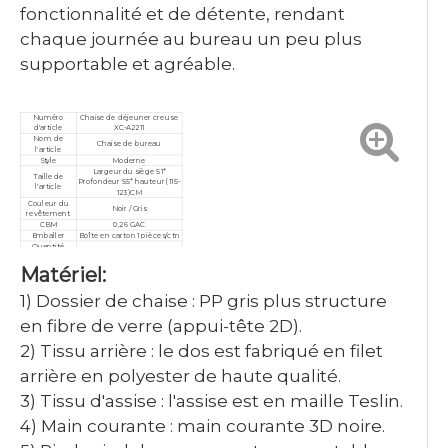
fonctionnalité et de détente, rendant
chaque journée au bureau un peu plus
supportable et agréable.
Numéro
Chaise de déjeuner creuse
d'article
XC-A2211
Nom de
Chaise de bureau
l'article
Style
Moderne
Largeur du siège 51*
Taille de
Profondeur 55* hauteur (115-
l'article
123)CM
Couleur du
Noir / Gris
revêtement
CBM
0,26 GAC
Emballer
Boîte en carton 1 pièces/ctn
Quantité
minimale de
10 pièces
Matériel:
commande
Garantie
3 ans
Service
Personnalisé, après-vente
1) Dossier de chaise : PP gris plus structure
Certificat
ISO9001/ISO14001/ISO18001
en fibre de verre (appui-tête 2D).
2) Tissu arrière : le dos est fabriqué en filet
arrière en polyester de haute qualité.
3) Tissu d'assise : l'assise est en maille Teslin.
4) Main courante : main courante 3D noire.