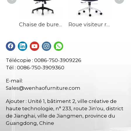
Chaise de bureau réglable de conception moderne chaise ergonomique chaise de bureau en maille de bureau
Roue visiteur réunion siège large ergonomique mi-dossier chaises de bureau chaise de bureau pivotante en maille
Télécopie : 0086-750-3909226
Tél : 0086-750-3909360
E-mail:
Sales@wenhaofurniture.com
Ajouter : Unité 1, bâtiment 2, ville créative de
haute technologie, n° 233, route Jin'ou, district
de Jianghai, ville de Jiangmen, province du
Guangdong, Chine