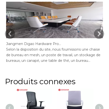
Jiangmen Digao Hardware Products Company
Selon la disposition du site, nous fournissons une chaise
Se
de bureau en mesh, un poste de travail, un stockage de
de
bureaux, un canapé, une table de thé, un bureau
de
exécutif, un bureau de gestion, une table de conférence,
ge
des chaises de bureau maximales de bureau, un bureau
bu
en député, réception.
ar
Produits connexes